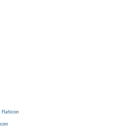
 Flaticon
icon